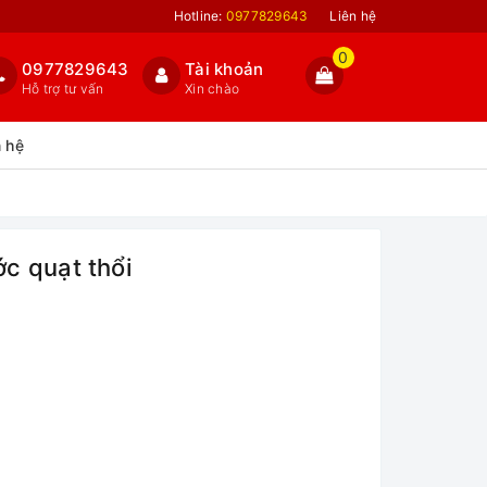
Hotline:
0977829643
Liên hệ
0
0977829643
Tài khoản
Hỗ trợ tư vấn
Xin chào
n hệ
c quạt thổi