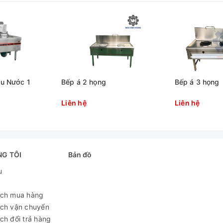
ầu Nước 1
Bếp á 2 họng
Bếp á 3 họng
Liên hệ
Liên hệ
NG TÔI
Bản đồ
u
p á 2 họng quạt thổi
ách mua hàng
BAD21B1Q
ách vận chuyển
ch đổi trả hàng