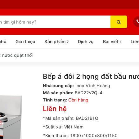
chủ
Giới thiệu
Sản phẩm
Dịch vụ
Bài viết
Liê
 nước quạt thổi
Bếp á đôi 2 họng đất bầu nướ
Nhà cung cấp:
Inox Vĩnh Hoàng
Mã sản phẩm:
BAD22V2Q-4
Tình trạng:
Còn hàng
Liên hệ
*Mã sản phẩm: BAD21B1Q
*Suất xứ: Việt Nam
*Kích thước: 1800x1000x800/1150