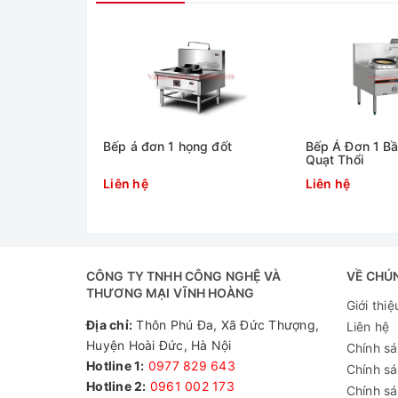
Bếp á đơn 1 họng đốt
Bếp Á Đơn 1 B
Quạt Thổi
Liên hệ
Liên hệ
CÔNG TY TNHH CÔNG NGHỆ VÀ
VỀ CHÚ
THƯƠNG MẠI VĨNH HOÀNG
Giới thiệ
1. Thông số kỹ thuật của bế
Địa chỉ:
Thôn Phú Đa, Xã Đức Thượng,
Liên hệ
Huyện Hoài Đức, Hà Nội
Chính s
Hotline 1:
0977 829 643
Mã sản phẩm
Chính s
Hotline 2:
0961 002 173​
Chính sá