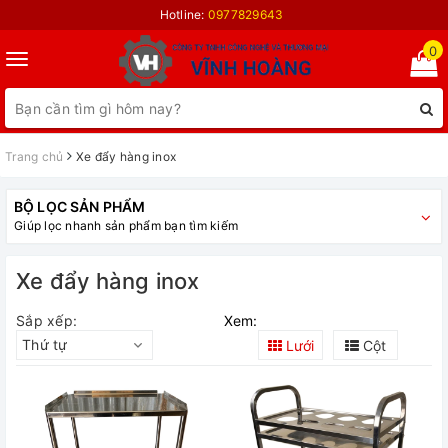
Hotline:
0977829643
0
Toggle
navigation
Trang chủ
Xe đẩy hàng inox
BỘ LỌC SẢN PHẨM
Giúp lọc nhanh sản phẩm bạn tìm kiếm
Xe đẩy hàng inox
Sắp xếp:
Xem:
Thứ tự
Lưới
Cột