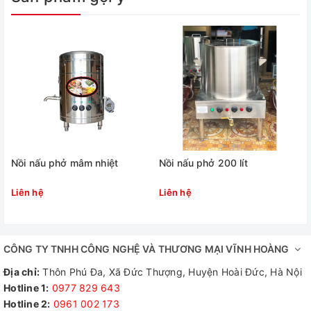
Nồi nấu phở mâm nhiệt
Nồi nấu phở 200 lít
Liên hệ
Liên hệ
1, Các mẫu sản phẩm nồi nấu
CÔNG TY TNHH CÔNG NGHỆ VÀ THƯƠNG MẠI VĨNH HOÀNG
phở 3 ngăn
Địa chỉ:
Thôn Phú Đa, Xã Đức Thượng, Huyện Hoài Đức, Hà Nội
Hotline 1:
0977 829 643
Kích thước của
nồi nấu phở 3 ngăn
phụ thuộc vào
Hotline 2:
0961 002 173​