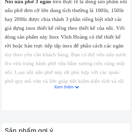
Nồi nấu phở 3 ngăn
trên thực tế là dòng sản phẩm nồi
nấu phở đơn cỡ lớn dung tích thường là 100lit, 150lit
hay 200lit được chia thành 3 phần riêng biệt nhờ các
giá đựng inox thiết kế riêng theo thiết kế của nồi. Với
dòng sản phẩm này Inox Vĩnh Hoàng có thể thiết kế
rời hoặc hàn trực tiếp tấp inox để phân cách các ngăn
tùy theo yêu cầu khách hàng. Bạn có thể vừa nấu nước
lèo vừa tráng bánh phở vừa hầm xương trên cùng một
nồi. Loại nồi nấu phở này rất phù hợp với các quán
phở quy mô vừa và lớn giúp tiết kiệm diện tích và tối
Xem thêm
ưu chi phí cho chủ quán.
Sản phẩm gợi ý