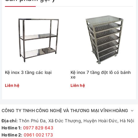
Kệ inox 3 tầng các loại
Kệ inox 7 tầng đột lỗ có bánh
xe
Liên hệ
Liên hệ
CÔNG TY TNHH CÔNG NGHỆ VÀ THƯƠNG MẠI VĨNH HOÀNG
Địa chỉ:
Thôn Phú Đa, Xã Đức Thượng, Huyện Hoài Đức, Hà Nội
Hotline 1:
0977 829 643
1, Thiết kế kệ inox 4 tầng tại Inox
Hotline 2:
0961 002 173​