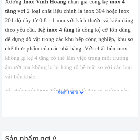
Xưởng
Inox Vĩnh Hoàng
nhận gia công
kệ inox 4
tầng
với 2 loại chất liệu chính là inox 304 hoặc inox
201 độ dày từ 0.8 - 1 mm với kích thước và kiểu dáng
theo yêu cầu.
Kệ inox 4 tầng
là dòng kệ cỡ lớn dùng
để đựng đồ vật trong các khu bếp công nghiệp, khu sơ
chế thực phẩm của các nhà hàng. Với chất liệu inox
không gỉ kệ 4 tầng có thể làm việc trong môi trường
ẩm ướt mà không lo bị hỏng rỗ bề mặt so với các loại
vật liệu khác.
Về chúng tôi
Inox Vĩnh Hoàng
là đơn vị xưởng sản
Xem thêm
xuất các thiết bị inox phục vụ cho nhà hàng quán ăn,
các dự án công nghiệp phòng sạch. Inox Vĩnh Hoàng
cam kết về chất lượng sản phẩm tốt nhất với mức giá
ưu đãi nhất
Sản phẩm gợi ý