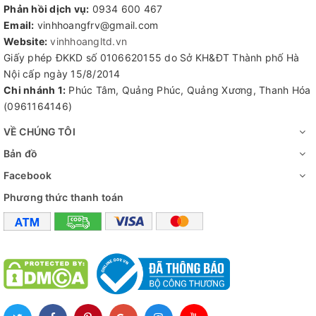
Phản hồi dịch vụ:
0934 600 467
Vĩnh Hoàng
Email:
vinhhoangfrv@gmail.com
Website:
vinhhoangltd.vn
Kệ inox 4 tầng
có rất nhiều các mẫu mã kiểu dáng
Giấy phép ĐKKD số 0106620155 do Sở KH&ĐT Thành phố Hà
Nội cấp ngày 15/8/2014
khác nhau. Với mỗi nhu cầu sử dụng khách hàng sẽ
Chi nhánh 1:
Phúc Tâm, Quảng Phúc, Quảng Xương, Thanh Hóa
chọn một mẫu sao cho phù hợp nhất. Nhưng nói chung
(0961164146)
lại thì dòng sản phẩm này có 2 loại chính là:
VỀ CHÚNG TÔI
Loại 1:
kệ inox 4 tầng có các giá bằng tấm inox phẳng
Bản đồ
Facebook
Loại 2:
kệ inox 4 tầng có các giá bằng các thanh nan
Phương thức thanh toán
vuông hoặc tròn
Bạn có thể tham khảo trong các hình ảnh minh họa
trên mục ảnh của sản phẩm. Ngoài các kết cấu trên
bạn hoàn toàn có thể yêu cầu các thiết kế riêng biệt
cho sản phẩm của mình. Hãy liên hệ với inox vĩnh