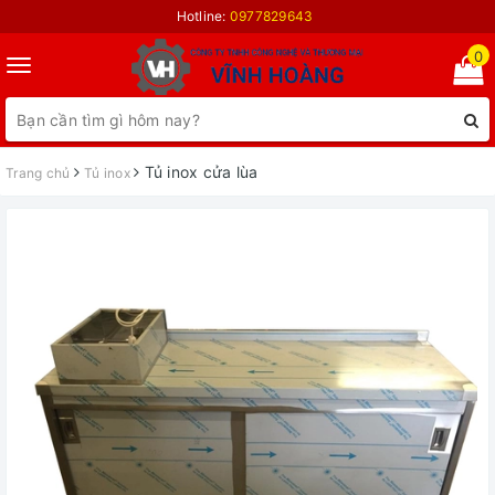
Hotline:
0977829643
0
Toggle
navigation
Tủ inox cửa lùa
Trang chủ
Tủ inox