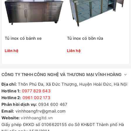
Ưu điểm của sản phẩm tủ inox
cửa lùa
-Được làm từ inox 304/ inox 201 tủ có khả năng kháng
Tủ inox có bánh xe
Tủ inox có bồn rửa
môi trường axit, ẩm ướt rất tốt. Do đó, tủ thường được
Liên hệ
Liên hệ
sử dụng trong các khu chế biến thực phẩm của các bếp
công nghiệp.
CÔNG TY TNHH CÔNG NGHỆ VÀ THƯƠNG MẠI VĨNH HOÀNG
-Kết cấu bền đẹp chắc chắn, tủ có thể tải trọng từ 200
- 400kg tùy vào kích thước
Địa chỉ:
Thôn Phú Đa, Xã Đức Thượng, Huyện Hoài Đức, Hà Nội
Hotline 1:
0977 829 643
-Thời gian sử dụng lâu từ 15 - 20 năm. Phần lớn tủ sẽ
Hotline 2:
0961 002 173​
Phản hồi dịch vụ:
0934 600 467
không hỏng mà thường khách hàng thích đổi một chiếc
Email:
vinhhoangfrv@gmail.com
mới hơn.
Website:
vinhhoangltd.vn
Giấy phép ĐKKD số 0106620155 do Sở KH&ĐT Thành phố Hà
-Khả năng thanh lý tốt, nếu khách hàng muốn đổi lên