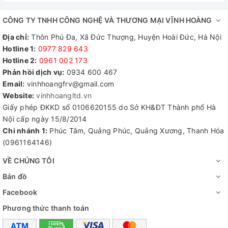
caramen cũng rất tiện lợi.
CÔNG TY TNHH CÔNG NGHỆ VÀ THƯƠNG MẠI VĨNH HOÀNG
2. Cấu tạo của Tủ nấu cơm công nghiệp 8
Địa chỉ:
Thôn Phú Đa, Xã Đức Thượng, Huyện Hoài Đức, Hà Nội
khay:
Hotline 1:
0977 829 643
Hotline 2:
0961 002 173​
- Có cấu tạo vỏ 3 lớp chống nóng ra bên ngoài tuyệt đối. Trong
Phản hồi dịch vụ:
0934 600 467
Email:
vinhhoangfrv@gmail.com
đó có hai lớp được làm bằng inox 201 (phổ biến, có thể làm
Website:
vinhhoangltd.vn
Giấy phép ĐKKD số 0106620155 do Sở KH&ĐT Thành phố Hà
bằng inox 304 theo yêu cầu khách hàng). Phần inox này có độ
Nội cấp ngày 15/8/2014
dày 0,6mm, đáy tủ là inox dày 1,2mm. Lớp ở giữa là lớp cách
Chi nhánh 1:
Phúc Tâm, Quảng Phúc, Quảng Xương, Thanh Hóa
(0961164146)
nhiệt Polyurethane, được bơm dưới áp suất cao có chiều dày
VỀ CHÚNG TÔI
38mm.
Bản đồ
- Phần gia nhiệt dạng ống tương tự như các nồi hơi công
Facebook
nghiệp.
Phương thức thanh toán
- Cụm điều khiển được ngay mặt trước của tủ.