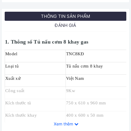
THÔNG TIN SẢN PHẨM
ĐÁNH GIÁ
1. Thông số Tủ nấu cơm 8 khay gas
Model
TNC8KĐ
Loại tủ
Tủ nấu cơm 8 khay
Xuất xứ
Việt Nam
Công suất
9Kw
Kích thước tủ
750 x 610 x 960 mm
Kích thước khay
400 x 600 x 50 mm
Xem thêm
Số lượng khay
8