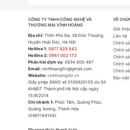
Lượng gạo
CÔNG TY TNHH CÔNG NGHỆ VÀ
VỀ CHÚ
THƯƠNG MẠI VĨNH HOÀNG
Số người ăn
Giới thiệ
Địa chỉ:
Thôn Phú Đa, Xã Đức Thượng,
Liên hệ
Huyện Hoài Đức, Hà Nội
Chính s
Thời gian chín
Hotline 1:
0977 829 643
Chính s
Hotline 2:
0961 002 173​
Chính sá
Vật liệu
Phản hồi dịch vụ:
0934 600 467
Chính s
Email:
vinhhoangfrv@gmail.com
Chính sá
Website:
vinhhoangltd.vn
Bảo mật 
Nhiên liệu
Giấy phép ĐKKD số 0106620155 do Sở
KH&ĐT Thành phố Hà Nội cấp ngày
15/8/2014
Bảo hành
Chi nhánh 1:
Phúc Tâm, Quảng Phúc,
Quảng Xương, Thanh Hóa
Giá tủ cơm công nghiệp 12
(0961164146)
Tủ cơm công nghiệp 12 khay đang được bán
Phương thức thanh toán