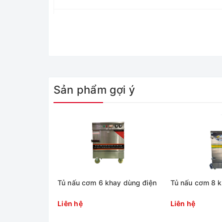
Loại tủ
Xuất xứ
Công suất
Sản phẩm gợi ý
Kích thước tủ
Kích thước khay
Số lượng khay
Tủ nấu cơm 6 khay dùng điện
Tủ nấu cơm 8 k
Liên hệ
Liên hệ
Áp lực