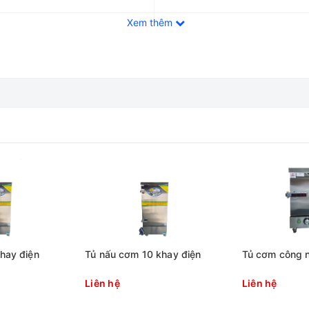
Xem thêm
Tủ nấu cơm 12 khay
Việt Nam
10Kw
700 x 620 x 1480 mm
400 x 600 x 50 mm
12
hay điện
Tủ nấu cơm 10 khay điện
Tủ cơm công n
Liên hệ
Liên hệ
0.02 Mpa