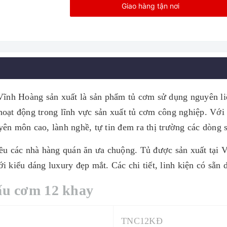
Giao hàng tận nơi
ĩnh Hoàng sản xuất là sản phẩm tủ cơm sử dụng nguyên liệ
hoạt động trong lĩnh vực sản xuất tủ cơm công nghiệp. Vớ
ên môn cao, lành nghề, tự tin đem ra thị trường các dòng 
u các nhà hàng quán ăn ưa chuộng. Tủ được sản xuất tại V
 kiểu dáng luxury đẹp mắt. Các chi tiết, linh kiện có sẵn 
nấu cơm 12 khay
TNC12KĐ