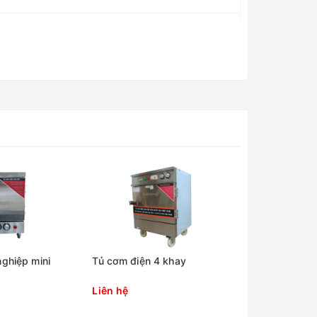
ghiệp mini
Tủ cơm điện 4 khay
Tủ cơm điện 
Liên hệ
Liên hệ