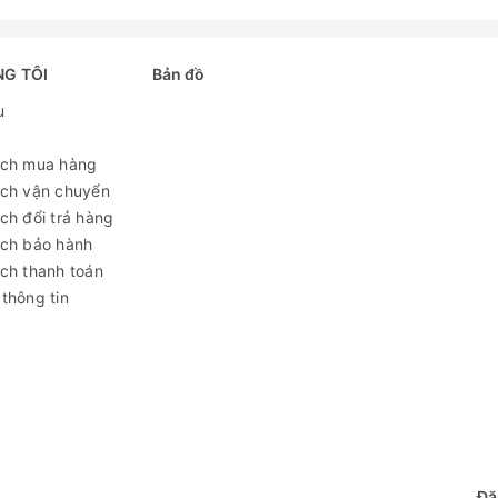
2 - 3 kg/ Khay
NG TÔI
Bản đồ
200 người
u
ách mua hàng
45 phút
ách vận chuyển
ch đổi trả hàng
sus 304 dày 0.6mm
ách bảo hành
ch thanh toán
thông tin
Điện
12 tháng
 khay
 tại Inox Vĩnh Hoàng với mức
giá 11,000,000 VND
tại web
Đă