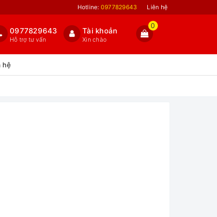
Hotline:
0977829643
Liên hệ
0
0977829643
Tài khoản
Hỗ trợ tư vấn
Xin chào
n hệ