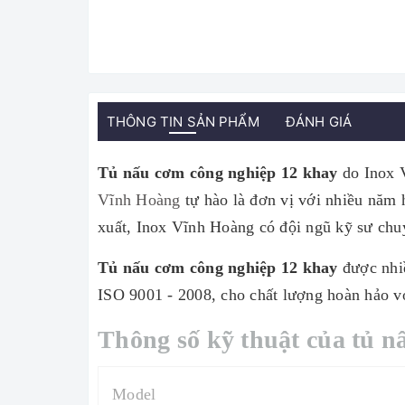
THÔNG TIN SẢN PHẨM
ĐÁNH GIÁ
Tủ nấu cơm công nghiệp 12 khay
do Inox V
Vĩnh Hoàng
tự hào là đơn vị với nhiều năm 
xuất, Inox Vĩnh Hoàng có đội ngũ kỹ sư chuy
Tủ nấu cơm công nghiệp 12 khay
được nhiề
ISO 9001 - 2008, cho chất lượng hoàn hảo với
Thông số kỹ thuật của tủ 
Model