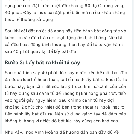
dụng nên cài đặt mức nhiệt độ khoảng 60 độ C trong vòng
40 phút. Đây là mức cài đặt phổ biến mà nhiều khách hàng
thực tế thường sử dụng.
Sau khi cài đặt nhiệt độ xong hãy tiến hành bật công tắc và
kiểm tra các đèn báo có hoạt động ổn định không. Nếu tất
cả đều hoạt động bình thường, bạn hãy để tủ tự vận hành
sau 40 phút quay lại để lấy bát đĩa.
Bước 3: Lấy bát ra khỏi tủ sấy
Sau quá trình sấy 40 phút, lúc này nước trên bề mặt bát đĩa
đã được loại bỏ hoàn toàn, ta tiến hành lấy bát ra khỏi tủ. Tại
bước này, bạn cần hết sức lưu ý trước khi mở cánh cửa của
tủ hãy đứng sau cánh tủ để không bị khí nóng phả trực tiếp
vào người gây nguy hiểm. Sau khi mở cánh tủ hãy đợi
khoảng 2 phút cho nhiệt độ bên trong thoát ra ngoài hết rồi
tiến hành lấy bát đĩa ra. Nên sử dụng găng tay để đảm bảo
không bị bỏng vì nhiệt độ bát lúc này cũng còn khá cao.
Như vậy, Inox Vĩnh Hoàng đã hướng dẫn bạn đầy đủ về