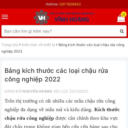
Hotline:
0977829643
0
Toggle
navigation
Trang chủ
Kiến thức về thiết bị
Bảng kích thước các loại chậu rửa công
nghiệp 2022
Bảng kích thước các loại chậu rửa
công nghiệp 2022
ĐĂNG BỞI
NGUYỄN HOÀNG
VÀO LÚC 23/10/2021
Trên thị trường có rất nhiều các mẫu chậu rửa công
nghiệp đa dạng về mẫu mã và kiểu dáng.
Kích thước
chậu rửa công nghiệp
được căn chỉnh theo khu vực
đặt chậy trong không gian bếp cửa cửa hàng sao cho