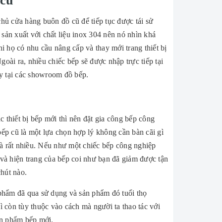
 cũ
hủ cửa hàng buôn đồ cũ để tiếp tục được tái sử
ản xuất với chất liệu inox 304 nên nó nhìn khá
 họ có nhu cầu nâng cấp và thay mới trang thiết bị
ài ra, nhiều chiếc bếp sẽ được nhập trực tiếp tại
y tại các showroom đồ bếp.
c thiết bị bếp mới thì nên đặt gia công bếp công
bếp cũ là một lựa chọn hợp lý không cần bàn cãi gì
là rất nhiều. Nếu như một chiếc bếp công nghiệp
c và hiện trang của bếp coi như bạn đã giảm được tận
chút nào.
 phẩm đã qua sử dụng và sản phẩm đó tuổi thọ
 còn tùy thuộc vào cách mà người ta thao tác với
ản phẩm bếp mới.