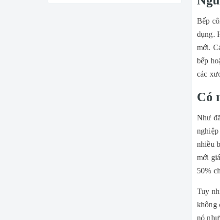
Nguồ
Bếp cô
dụng. 
mới. Cá
bếp ho
các xư
Có 
Như đã 
nghiệp 
nhiều b
mới giá
50% chi
Tuy nh
không c
nó như