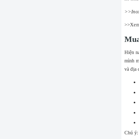
>>Inox
>>Xem
Mua
Hiện na
mình mộ
và địa
Chú ý: 