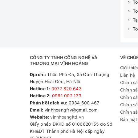
To
To
Tạ
To
CÔNG TY TNHH CÔNG NGHỆ VÀ
VỀ CHÚ
THƯƠNG MẠI VĨNH HOÀNG
Giới thiệ
Địa chỉ:
Thôn Phú Đa, Xã Đức Thượng,
Liên hệ
Huyện Hoài Đức, Hà Nội
Chính s
Hotline 1:
0977 829 643
Chính s
Hotline 2:
0961 002 173​
Chính sá
Phản hồi dịch vụ:
0934 600 467
Chính s
Email:
vinhhoangfrv@gmail.com
Chính sá
Website:
vinhhoangltd.vn
Bảo mật 
Giấy phép ĐKKD số 0106620155 do Sở
KH&ĐT Thành phố Hà Nội cấp ngày