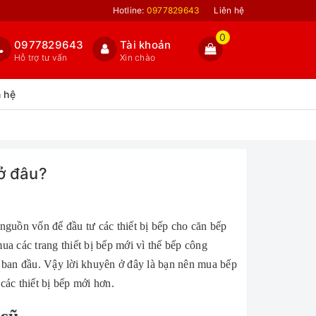
Hotline:
0977829643
Liên hệ
0
0977829643
Tài khoản
Hỗ trợ tư vấn
Xin chào
n hệ
ở đâu?
nguồn vốn để đầu tư các thiết bị bếp cho căn bếp
a các trang thiết bị bếp mới vì thế bếp công
 ban đầu. Vậy lời khuyên ở đây là bạn nên mua bếp
các thiết bị bếp mới hơn.