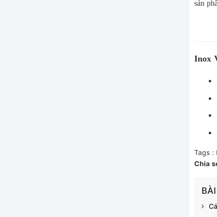
sản ph
Inox 
Tags :
Chia s
BÀI
Cá