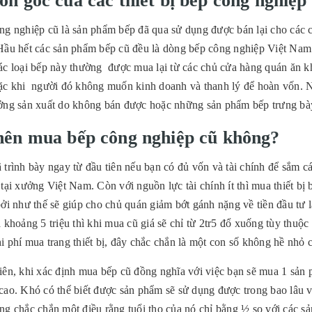
n gốc của các thiết bị bếp công nghiệp
ng nghiệp cũ là sản phẩm bếp đã qua sử dụng được bán lại cho các c
Hầu hết các sản phẩm bếp cũ đều là dòng bếp công nghiệp Việt Nam s
c loại bếp này thường được mua lại từ các chủ cửa hàng quán ăn khi
ặc khi người đó không muốn kinh doanh và thanh lý để hoàn vốn. Ngo
ởng sản xuất do không bán được hoặc những sản phẩm bếp trưng bà
nên mua bếp công nghiệp cũ không?
trình bày ngay từ đầu tiên nếu bạn có đủ vốn và tài chính để sắm cá
tại xưởng Việt Nam. Còn với nguồn lực tài chính ít thì mua thiết bị 
ởi như thế sẽ giúp cho chủ quán giảm bớt gánh nặng về tiền đầu tư 
 khoảng 5 triệu thì khi mua cũ giá sẽ chỉ từ 2tr5 đổ xuống tùy thuộ
 phí mua trang thiết bị, đây chắc chắn là một con số không hề nhỏ 
iên, khi xác định mua bếp cũ đồng nghĩa với việc bạn sẽ mua 1 sản
ao. Khó có thể biết được sản phẩm sẽ sử dụng được trong bao lâu vì
ng chắc chắn một điều rằng tuổi thọ của nó chỉ bằng ½ so với các s