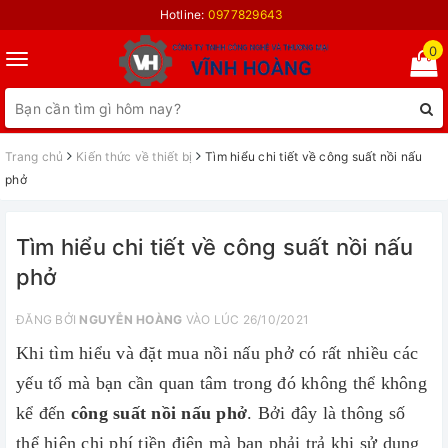
Hotline:
0977829643
0
Toggle
navigation
Trang chủ
Kiến thức về thiết bị
Tìm hiểu chi tiết về công suất nồi nấu
phở
Tìm hiểu chi tiết về công suất nồi nấu
phở
ĐĂNG BỞI
NGUYỄN HOÀNG
VÀO LÚC 26/10/2021
Khi tìm hiểu và đặt mua nồi nấu phở có rất nhiều các
yếu tố mà bạn cần quan tâm trong đó không thể không
kể đến
công suất nồi nấu phở
. Bởi đây là thông số
thể hiện chi phí tiền điện mà bạn phải trả khi sử dụng